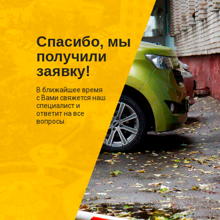
Спасибо, мы
получили
заявку!
В ближайшее время
с Вами свяжется наш
специалист и
ответит на все
вопросы.